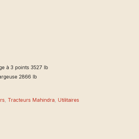
age à 3 points 3527 lb
hargeuse 2866 lb
rs
,
Tracteurs Mahindra
,
Utilitaires