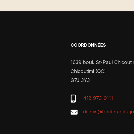
COORDONNÉES
1639 boul. St-Paul Chicouti
Chicoutimi (QC)
G7J 3Y3
418 973-9111
ddenis@tracteursdufj